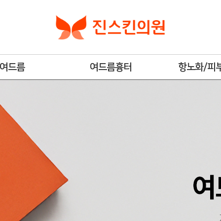
여드름
여드름흉터
항노화/피