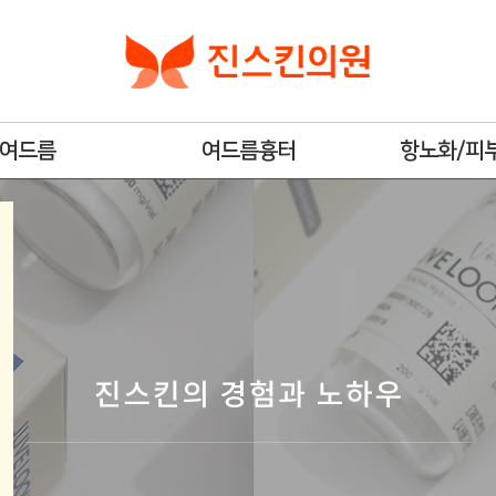
여드름
여드름흉터
항노화/피