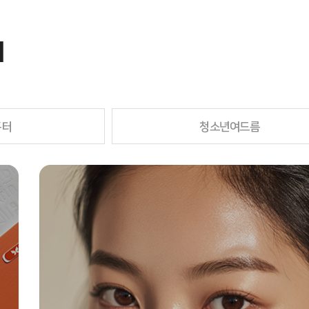
M
흉터
청소년여드름