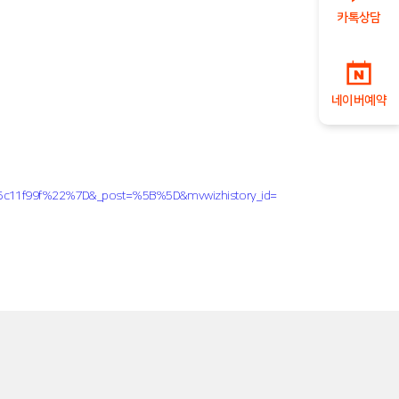
카톡상담
네이버예약
5c11f99f%22%7D&_post=%5B%5D&mvwizhistory_id=