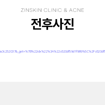
210a3c252037&_get=%7B%22idx%22%3A%22c620df59d1f989%5C%2Fc620df