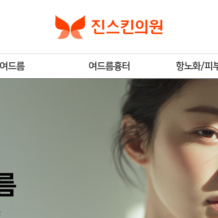
여드름
여드름흉터
항노화/피